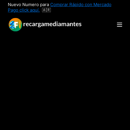
Nuevo Numero para
Comprar Rápido con Mercado
S
Pago click aquí.
🇦🇷
a
l
t
a
r
a
l
c
o
n
t
e
n
i
d